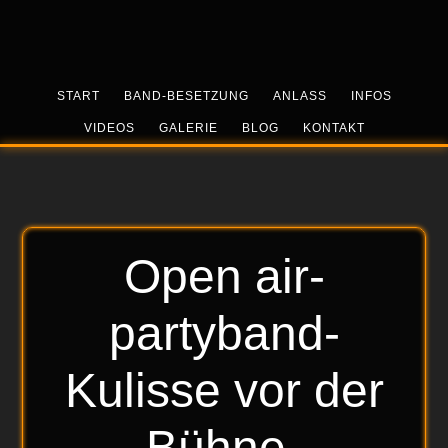
Skip
Zur
Zur
to
Hauptsidebar
Fußzeile
main
springen
springen
content
START
BAND-BESETZUNG
ANLASS
INFOS
VIDEOS
GALERIE
BLOG
KONTAKT
Open air-
partyband-
Kulisse vor der
Bühne-