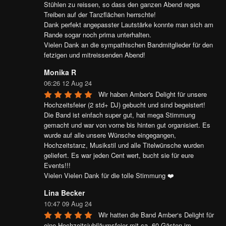
Stühlen zu reissen, so dass den ganzen Abend reges 
Treiben auf der Tanzflächen herrschte!

Dank perfekt angepasster Lautstärke konnte man sich am 
Rande sogar noch prima unterhalten.

Vielen Dank an die sympathischen Bandmitglieder für den 
fetzigen und mitreissenden Abend!
Monika R
06:26 12 Aug 24
Wir haben Amber's Delight für unsere 
Hochzeitsfeier (2 std+ DJ) gebucht und sind begeistert! 
Die Band ist einfach super gut, hat mega Stimmung 
gemacht und war von vorne bis hinten gut organisiert. Es 
wurde auf alle unsere Wünsche eingegangen, 
Hochzeitstanz, Musikstil und alle Titelwünsche wurden 
geliefert. Es war jeden Cent wert, bucht sie für eure 
Events!!!

Vielen Vielen Dank für die tolle Stimmung ❤️
Lina Becker
10:47 09 Aug 24
Wir hatten die Band Amber‘s Delight für 
eine Hochzeitsjubiläumsfeier mit ca. 60 Gästen im 