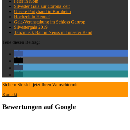
Feier in Köln
Silvester Gala zur Corona Zeit
Unsere Partyband in Bornheim
Hochzeit in Hennef
Gala-Veranstaltung im Schloss Gartrop
Silvestergala 2019
Tanzmusik Ball in Neuss mit unserer Band
Teile diesen Beitrag:
Sichern Sie sich jetzt Ihren Wunschtermin
Kontakt
Bewertungen auf Google