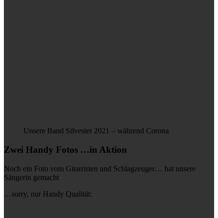
Unsere Band Silvester 2021 – während Corona
Zwei Handy Fotos …in Aktion
Noch ein Foto vom Gitarristen und Schlagzeuger… hat unsere
Sängerin gemacht
…sorry, nur Handy Qualität: