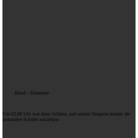
Band – Drummer
Um 02.00 Uhr war dann Schluss, und unsere Sängerin konnte die
zertanzten Schuhe ausziehen: