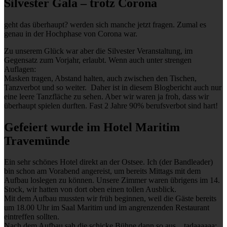
Silvester Gala – trotz Corona
geht das überhaupt? werden sich manche jetzt fragen. Zumal es
genau in der Hochphase von Corona war.
Zu unserem Glück war aber die Silvester Veranstaltung, im
Gegensatz zum Vorjahr, erlaubt. Wenn auch unter strengen
Auflagen:
Masken tragen, Abstand halten, auch zwischen den Tischen,
Tanzverbot und so weiter. Daher ist in diesem Blogbericht auch nur
eine leere Tanzfläche zu sehen. Aber wir waren ja froh, dass wir
überhaupt spielen durften. Fast 2 Jahre 90% berufsverbot sind hart!
Gefeiert wurde im Hotel Maritim
Travemünde
Ein sehr schönes Hotel direkt an der Ostsee. Ich (der Bandleader)
bin schon am Vorabend angereist, um bereits Mittags mit dem
Aufbau loslegen zu können. Unsere Zimmer waren übrigens im 14.
Stock, wir hatten von dort oben einen tollen Ausblick.
Mit dem Aufbau mussten wir früh beginnen, weil die Gäste bereits
um 18.00 Uhr im Saal Maritim und im angrenzenden Restaurant
eintreffen sollten.
Nach dem Aufbau sah die schicke Bühne dann so aus…tadaaaaaa: