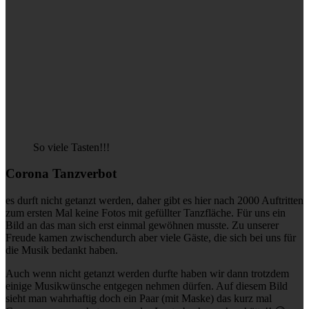
So viele Tasten!!!
Corona Tanzverbot
es durft nicht getanzt werden, daher gibt es hier nach 2000 Auftritten
zum ersten Mal keine Fotos mit gefüllter Tanzfläche. Für uns ein
Bild an das man sich erst einmal gewöhnen musste. Zu unserer
Freude kamen zwischendurch aber viele Gäste, die sich bei uns für
die Musik bedankt haben.
Auch wenn nicht getanzt werden durfte haben wir dann trotzdem
einige Musikwünsche entgegen nehmen dürfen. Auf diesem Bild
sieht man wahrhaftig doch ein Paar (mit Maske) das kurz mal