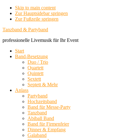
Skip to main content
Zur Hauptsidebar springen
Zur Fußzeile springen
Tanzband & Partyband
professionelle Livemusik für Ihr Event
Start
Band-Besetzung
Duo / Trio
Quartett
Quintett
Sextett
Septett & Mehr
Anlass
Partyband
Hochzeitsband
Band für Messe-Party
Tanzband
Abiball Band
Band für Firmenfeier
Dinner & Empfang
Galaband