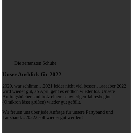
Die zertanzten Schuhe
Unser Ausblick für 2022
2020, war schlimm…2021 leider nicht viel besser….aaaaber 2022
wird wieder gut, ab April geht es endlich wieder los. Unsere
Auftragsbücher sind trotz einem schwierigen Jahresbeginn
(Omikron lässt grüßen) wieder gut gefüllt.
Wir freuen uns über jede Anfrage für unsere Partyband und
Tanzband…20222 soll wieder gut werden!