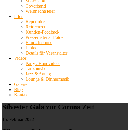
Showband
Coverband
Weihnachtsfeier
Infos
Repertoire
Referenzen
Kunden-Feedback
Pressematerial-Fotos
Band-Technik
Links
Details für Veranstalter
Videos
Party / Bandvideos
Tanzmusik
Jazz & Swing
Lounge & Dinnermusik
Galerie
Blog
Kontakt
Silvester Gala zur Corona Zeit
15. Februar 2022