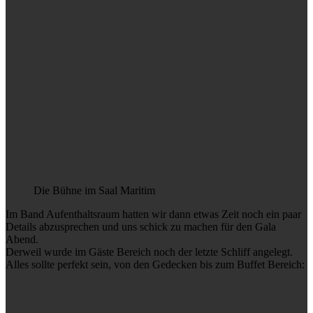
Die Bühne im Saal Maritim
Im Band Aufenthaltsraum hatten wir dann etwas Zeit noch ein paar
Details abzusprechen und uns schick zu machen für den Gala
Abend.
Derweil wurde im Gäste Bereich noch der letzte Schliff angelegt.
Alles sollte perfekt sein, von den Gedecken bis zum Buffet Bereich: