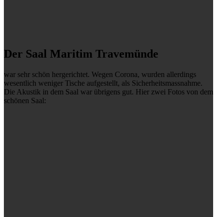
Der Saal Maritim Travemünde
war sehr schön hergerichtet. Wegen Corona, wurden allerdings
wesentlich weniger Tische aufgestellt, als Sicherheitsmassnahme.
Die Akustik in dem Saal war übrigens gut. Hier zwei Fotos von dem
schönen Saal: