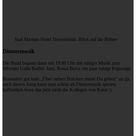
Saal Maritim Hotel Travemünde, Blick auf die Bühne
Dinnermusik
Die Band begann dann um 19.00 Uhr mit ruhiger Musik zum
Silvester Galla Buffet. Jazz, Bossa Bova, ein paar ruhige Popsongs
Besonders gut kam „Über sieben Brücken musst Du gehen“ an (ja,
auch diesen Song kann man schön als Dinnermusik spielen,
hoffentlich lesen das jetzt nicht die Kollegen von Karat ;).