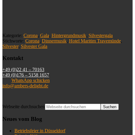
Kategorie:
Corona
,
Gala
,
Hintergrundmusik
,
Silvestergala
Stichworte:
Corona
,
Dinnermusik
,
Hotel Maritim Travemünde
,
Silvester
,
Silvester Gala
Kontakt
+49 (0)22 41 – 70163
+49 (0)176 – 5158 1657
WhatsApp schicken
info@ambers-delight.de
Webseite durchsuchen
Neues vom Blog
Betriebsfeier in Düsseldorf