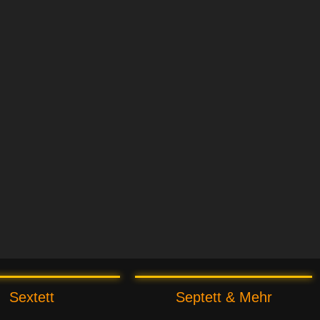
Sextett
Septett & Mehr