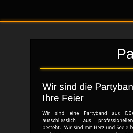
Skip
Zur
to
Fußzeile
main
springen
content
Pa
Wir sind die Partyban
Ihre Feier
Wir sind eine Partyband aus Düss
ausschliesslich aus professionell
besteht. Wir sind mit Herz und Seele b