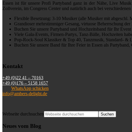
Essen ist für unsere Profi Partyband ganz in der Nähe, Live Musik
Zollverein, im Congress Center und natürlich auch bei verschiedenen
Flexible Besetzung: 3-10 Musiker (alle Musiker mit abgeschl. 
Grandioser mehrstimmiger Gesang, virtuose Beherrschung der 
Buchen Sie unsere Partyband und Hochzeitsband für Ihr Event
Viele Gala-Events, Firmen-Partys, Tanz-Bälle, Hochzeiten haben
Pop-Rock-Soul Klassiker & Top 40, Tanzmusik, Standard- & L
Buchen Sie unsere Band für Ihre Feier in Essen als Partyband
Kontakt
+49 (0)22 41 – 70163
+49 (0)176 – 5158 1657
WhatsApp schicken
info@ambers-delight.de
Webseite durchsuchen
Neues vom Blog