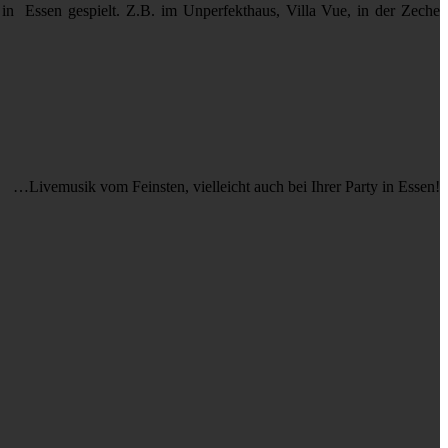
 in Essen gespielt. Z.B. im Unperfekthaus, Villa Vue, in der Zeche
…Livemusik vom Feinsten, vielleicht auch bei Ihrer Party in Essen!