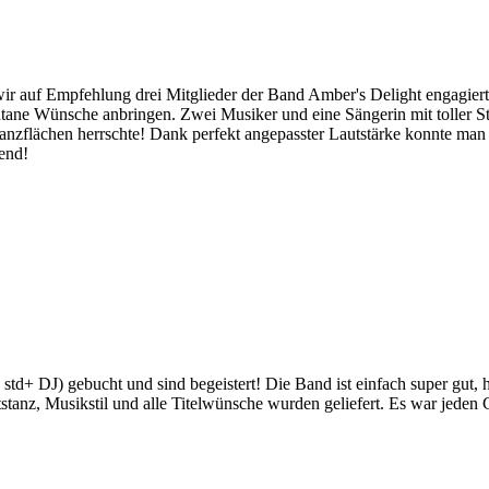
 wir auf Empfehlung drei Mitglieder der Band Amber's Delight engagier
ne Wünsche anbringen. Zwei Musiker und eine Sängerin mit toller Sti
Tanzflächen herrschte! Dank perfekt angepasster Lautstärke konnte man
end!
 std+ DJ) gebucht und sind begeistert! Die Band ist einfach super gu
anz, Musikstil und alle Titelwünsche wurden geliefert. Es war jeden Ce