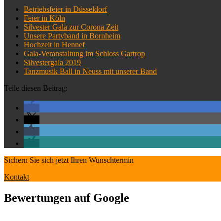
Betriebsfeier in Düsseldorf
Feier in Köln
Silvester Gala zur Corona Zeit
Unsere Partyband in Bornheim
Hochzeit in Hennef
Gala-Veranstaltung im Schloss Gartrop
Silvestergala 2019
Tanzmusik Ball in Neuss mit unserer Band
Teile diesen Beitrag:
Sichern Sie sich jetzt Ihren Wunschtermin
Kontakt
Bewertungen auf Google