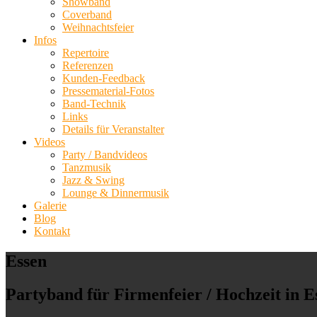
Showband
Coverband
Weihnachtsfeier
Infos
Repertoire
Referenzen
Kunden-Feedback
Pressematerial-Fotos
Band-Technik
Links
Details für Veranstalter
Videos
Party / Bandvideos
Tanzmusik
Jazz & Swing
Lounge & Dinnermusik
Galerie
Blog
Kontakt
Essen
Partyband für Firmenfeier / Hochzeit in E