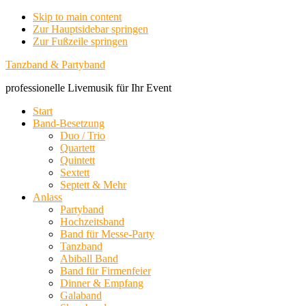
Skip to main content
Zur Hauptsidebar springen
Zur Fußzeile springen
Tanzband & Partyband
professionelle Livemusik für Ihr Event
Start
Band-Besetzung
Duo / Trio
Quartett
Quintett
Sextett
Septett & Mehr
Anlass
Partyband
Hochzeitsband
Band für Messe-Party
Tanzband
Abiball Band
Band für Firmenfeier
Dinner & Empfang
Galaband