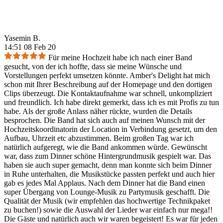
Yasemin B.
14:51 08 Feb 20
Für meine Hochzeit habe ich nach einer Band
gesucht, von der ich hoffte, dass sie meine Wünsche und
Vorstellungen perfekt umsetzen könnte. Amber's Delight hat mich
schon mit Ihrer Beschreibung auf der Homepage und den dortigen
Clips überzeugt. Die Kontaktaufnahme war schnell, unkompliziert
und freundlich. Ich habe direkt gemerkt, dass ich es mit Profis zu tun
habe. Als der große Anlass näher rückte, wurden die Details
besprochen. Die Band hat sich auch auf meinen Wunsch mit der
Hochzeitskoordinatorin der Location in Verbindung gesetzt, um den
Aufbau, Uhrzeit etc abzustimmen. Beim großen Tag war ich
natürlich aufgeregt, wie die Band ankommen würde. Gewünscht
war, dass zum Dinner schöne Hintergrundmusik gespielt war. Das
haben sie auch super gemacht, denn man konnte sich beim Dinner
in Ruhe unterhalten, die Musikstücke passten perfekt und auch hier
gab es jedes Mal Applaus. Nach dem Dinner hat die Band einen
super Übergang von Lounge-Musik zu Partymusik geschafft. Die
Qualität der Musik (wir empfehlen das hochwertige Technikpaket
zu buchen!) sowie die Auswahl der Lieder war einfach nur mega!!
Die Gäste und natürlich auch wir waren begeistert! Es war für jeden