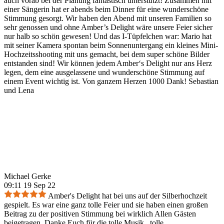
auch vorab bei der Planung fantastisch unterstützt! Zusammen mit
einer Sängerin hat er abends beim Dinner für eine wunderschöne
Stimmung gesorgt. Wir haben den Abend mit unseren Familien so
sehr genossen und ohne Amber’s Delight wäre unsere Feier sicher
nur halb so schön gewesen! Und das I-Tüpfelchen war: Mario hat
mit seiner Kamera spontan beim Sonnenuntergang ein kleines Mini-
Hochzeitsshooting mit uns gemacht, bei dem super schöne Bilder
entstanden sind! Wir können jedem Amber‘s Delight nur ans Herz
legen, dem eine ausgelassene und wunderschöne Stimmung auf
einem Event wichtig ist. Von ganzem Herzen 1000 Dank! Sebastian
und Lena
Michael Gerke
09:11 19 Sep 22
Amber's Delight hat bei uns auf der Silberhochzeit
gespielt. Es war eine ganz tolle Feier und sie haben einen großen
Beitrag zu der positiven Stimmung bei wirklich Allen Gästen
beigetragen. Danke Euch für die tolle Musik...tolle