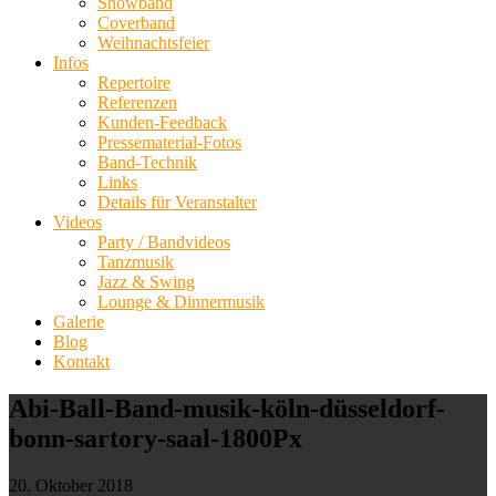
Showband
Coverband
Weihnachtsfeier
Infos
Repertoire
Referenzen
Kunden-Feedback
Pressematerial-Fotos
Band-Technik
Links
Details für Veranstalter
Videos
Party / Bandvideos
Tanzmusik
Jazz & Swing
Lounge & Dinnermusik
Galerie
Blog
Kontakt
Abi-Ball-Band-musik-köln-düsseldorf-
bonn-sartory-saal-1800Px
20. Oktober 2018