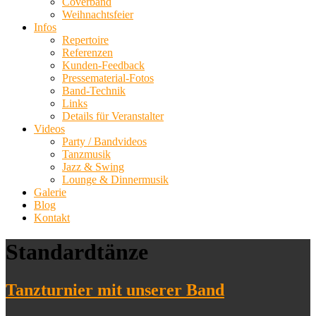
Coverband
Weihnachtsfeier
Infos
Repertoire
Referenzen
Kunden-Feedback
Pressematerial-Fotos
Band-Technik
Links
Details für Veranstalter
Videos
Party / Bandvideos
Tanzmusik
Jazz & Swing
Lounge & Dinnermusik
Galerie
Blog
Kontakt
Standardtänze
Tanzturnier mit unserer Band