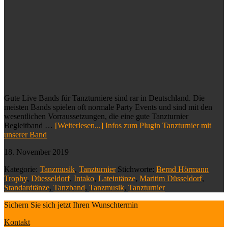
Gute Live Bands für Tanzturniere sind rar in Deutschland. Die
meisten Bands spielen oft normale Party Events und sind mit den
wesentlichen Vorraussetzungen, die eine gute Tanzturnier
Begleitband …
[Weiterlesen...]
Infos zum Plugin Tanzturnier mit
unserer Band
18. November 2019
Kategorie:
Tanzmusik
,
Tanzturnier
Stichworte:
Bernd Hörmann
Trophy
,
Düesseldorf
,
Intako
,
Lateintänze
,
Maritim Düsseldorf
,
Standardtänze
,
Tanzband
,
Tanzmusik
,
Tanzturnier
Sichern Sie sich jetzt Ihren Wunschtermin
Kontakt