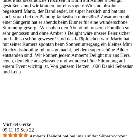
unsere standesamtliche Hochzeit in Bonn auf Amber’s Delight
gestoßen - und wir können nur eins sagen: Wir sind absolut
begeistert! Mario, der Bandleader, ist super herzlich und hat uns
auch vorab bei der Planung fantastisch unterstützt! Zusammen mit
einer Sängerin hat er abends beim Dinner für eine wunderschöne
Stimmung gesorgt. Wir haben den Abend mit unseren Familien so
sehr genossen und ohne Amber’s Delight wäre unsere Feier sicher
nur halb so schön gewesen! Und das I-Tüpfelchen war: Mario hat
mit seiner Kamera spontan beim Sonnenuntergang ein kleines Mini-
Hochzeitsshooting mit uns gemacht, bei dem super schöne Bilder
entstanden sind! Wir können jedem Amber‘s Delight nur ans Herz
legen, dem eine ausgelassene und wunderschöne Stimmung auf
einem Event wichtig ist. Von ganzem Herzen 1000 Dank! Sebastian
und Lena
Michael Gerke
09:11 19 Sep 22
Amber's Delight hat bei uns auf der Silberhochzeit