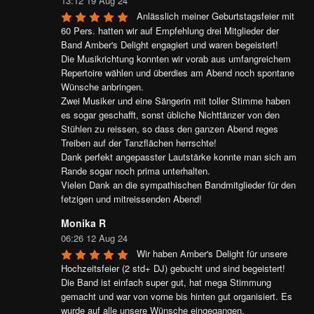
13:12 19 Aug 24
Anlässlich meiner Geburtstagsfeier mit 
60 Pers. hatten wir auf Empfehlung drei Mitglieder der 
Band Amber's Delight engagiert und waren begeistert!

Die Musikrichtung konnten wir vorab aus umfangreichem 
Repertoire wählen und überdies am Abend noch spontane 
Wünsche anbringen.

Zwei Musiker und eine Sängerin mit toller Stimme haben 
es sogar geschafft, sonst übliche Nichttänzer von den 
Stühlen zu reissen, so dass den ganzen Abend reges 
Treiben auf der Tanzflächen herrschte!

Dank perfekt angepasster Lautstärke konnte man sich am 
Rande sogar noch prima unterhalten.

Vielen Dank an die sympathischen Bandmitglieder für den 
fetzigen und mitreissenden Abend!
Monika R
06:26 12 Aug 24
Wir haben Amber's Delight für unsere 
Hochzeitsfeier (2 std+ DJ) gebucht und sind begeistert! 
Die Band ist einfach super gut, hat mega Stimmung 
gemacht und war von vorne bis hinten gut organisiert. Es 
wurde auf alle unsere Wünsche eingegangen, 