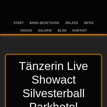
Skip
Zur
Zur
to
Hauptsidebar
Fußzeile
main
springen
springen
content
START
BAND-BESETZUNG
ANLASS
INFOS
VIDEOS
GALERIE
BLOG
KONTAKT
Tänzerin Live
Showact
Silvesterball
Parkhotel