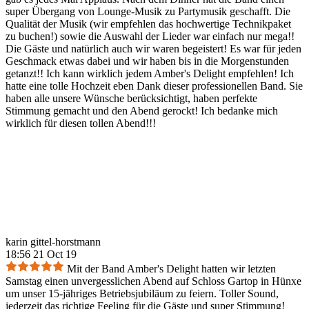
super Übergang von Lounge-Musik zu Partymusik geschafft. Die
Qualität der Musik (wir empfehlen das hochwertige Technikpaket
zu buchen!) sowie die Auswahl der Lieder war einfach nur mega!!
Die Gäste und natürlich auch wir waren begeistert! Es war für jeden
Geschmack etwas dabei und wir haben bis in die Morgenstunden
getanzt!! Ich kann wirklich jedem Amber's Delight empfehlen! Ich
hatte eine tolle Hochzeit eben Dank dieser professionellen Band. Sie
haben alle unsere Wünsche berücksichtigt, haben perfekte
Stimmung gemacht und den Abend gerockt! Ich bedanke mich
wirklich für diesen tollen Abend!!!
karin gittel-horstmann
18:56 21 Oct 19
Mit der Band Amber's Delight hatten wir letzten
Samstag einen unvergesslichen Abend auf Schloss Gartop in Hünxe
um unser 15-jähriges Betriebsjubiläum zu feiern. Toller Sound,
jederzeit das richtige Feeling für die Gäste und super Stimmung!