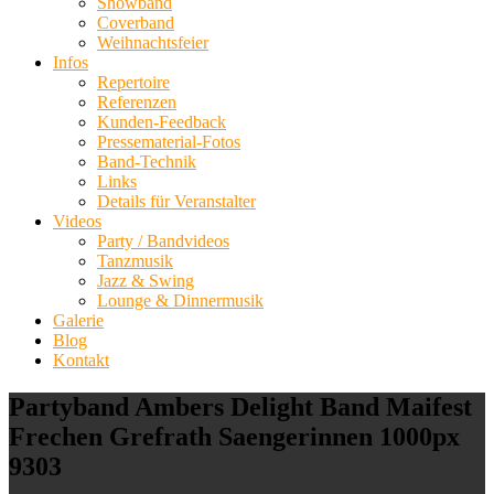
Showband
Coverband
Weihnachtsfeier
Infos
Repertoire
Referenzen
Kunden-Feedback
Pressematerial-Fotos
Band-Technik
Links
Details für Veranstalter
Videos
Party / Bandvideos
Tanzmusik
Jazz & Swing
Lounge & Dinnermusik
Galerie
Blog
Kontakt
Partyband Ambers Delight Band Maifest
Frechen Grefrath Saengerinnen 1000px
9303