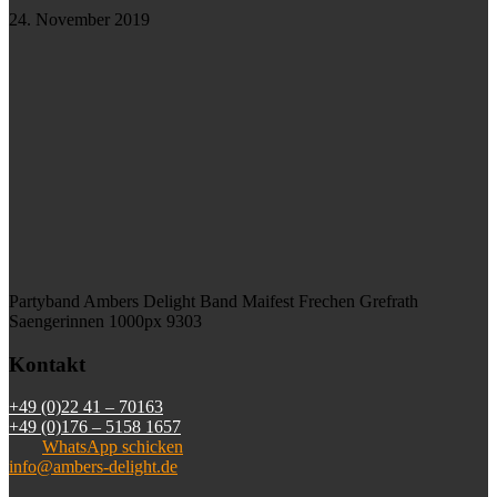
24. November 2019
Partyband Ambers Delight Band Maifest Frechen Grefrath
Saengerinnen 1000px 9303
Kontakt
+49 (0)22 41 – 70163
+49 (0)176 – 5158 1657
WhatsApp schicken
info@ambers-delight.de