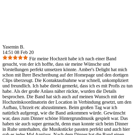
Yasemin B.
14:51 08 Feb 20
Für meine Hochzeit habe ich nach einer Band
gesucht, von der ich hoffte, dass sie meine Wünsche und
Vorstellungen perfekt umsetzen könnte. Amber's Delight hat mich
schon mit Ihrer Beschreibung auf der Homepage und den dortigen
Clips überzeugt. Die Kontaktaufnahme war schnell, unkompliziert
und freundlich. Ich habe direkt gemerkt, dass ich es mit Profis zu tun
habe. Als der große Anlass näher rückte, wurden die Details
besprochen. Die Band hat sich auch auf meinen Wunsch mit der
Hochzeitskoordinatorin der Location in Verbindung gesetzt, um den
Aufbau, Uhrzeit etc abzustimmen. Beim großen Tag war ich
natürlich aufgeregt, wie die Band ankommen würde. Gewünscht
war, dass zum Dinner schöne Hintergrundmusik gespielt war. Das
haben sie auch super gemacht, denn man konnte sich beim Dinner
in Ruhe unterhalten, die Musikstücke passten perfekt und auch hier
gab es jedes Mal Applaus. Nach dem Dinner hat die Band einen