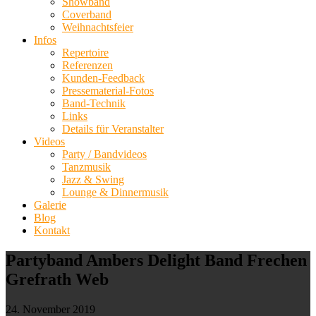
Showband
Coverband
Weihnachtsfeier
Infos
Repertoire
Referenzen
Kunden-Feedback
Pressematerial-Fotos
Band-Technik
Links
Details für Veranstalter
Videos
Party / Bandvideos
Tanzmusik
Jazz & Swing
Lounge & Dinnermusik
Galerie
Blog
Kontakt
Partyband Ambers Delight Band Frechen
Grefrath Web
24. November 2019