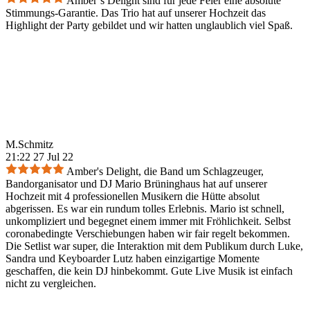
Amber`s Delight sind für jede Feier eine absolute
Stimmungs-Garantie. Das Trio hat auf unserer Hochzeit das
Highlight der Party gebildet und wir hatten unglaublich viel Spaß.
M.Schmitz
21:22 27 Jul 22
Amber's Delight, die Band um Schlagzeuger,
Bandorganisator und DJ Mario Brüninghaus hat auf unserer
Hochzeit mit 4 professionellen Musikern die Hütte absolut
abgerissen. Es war ein rundum tolles Erlebnis. Mario ist schnell,
unkompliziert und begegnet einem immer mit Fröhlichkeit. Selbst
coronabedingte Verschiebungen haben wir fair regelt bekommen.
Die Setlist war super, die Interaktion mit dem Publikum durch Luke,
Sandra und Keyboarder Lutz haben einzigartige Momente
geschaffen, die kein DJ hinbekommt. Gute Live Musik ist einfach
nicht zu vergleichen.