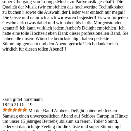
super Übergang von Lounge-Musik zu Partymusik geschafft. Die
Qualität der Musik (wir empfehlen das hochwertige Technikpaket
zu buchen!) sowie die Auswahl der Lieder war einfach nur mega!!
Die Gäste und natürlich auch wir waren begeistert! Es war für jeden
Geschmack etwas dabei und wir haben bis in die Morgenstunden
getanzt!! Ich kann wirklich jedem Amber's Delight empfehlen! Ich
hatte eine tolle Hochzeit eben Dank dieser professionellen Band. Sie
haben alle unsere Wünsche berücksichtigt, haben perfekte
Stimmung gemacht und den Abend gerockt! Ich bedanke mich
wirklich für diesen tollen Abend!!!
karin gittel-horstmann
18:56 21 Oct 19
Mit der Band Amber's Delight hatten wir letzten
Samstag einen unvergesslichen Abend auf Schloss Gartop in Hünxe
um unser 15-jähriges Betriebsjubiläum zu feiern. Toller Sound,
jederzeit das richtige Feeling für die Gäste und super Stimmung!