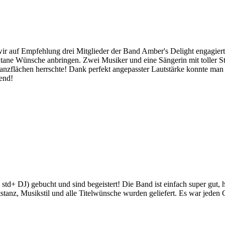
 wir auf Empfehlung drei Mitglieder der Band Amber's Delight engagier
ne Wünsche anbringen. Zwei Musiker und eine Sängerin mit toller Sti
Tanzflächen herrschte! Dank perfekt angepasster Lautstärke konnte man
end!
 std+ DJ) gebucht und sind begeistert! Die Band ist einfach super gu
anz, Musikstil und alle Titelwünsche wurden geliefert. Es war jeden Ce