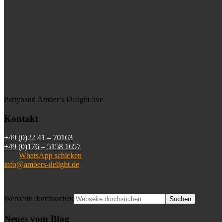
Partyband Amber’s Delight live
Kontakt
+49 (0)22 41 – 70163
+49 (0)176 – 5158 1657
WhatsApp schicken
info@ambers-delight.de
Webseite durchsuchen
Neues vom Blog