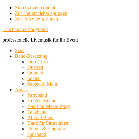
Skip to main content
Zur Hauptsidebar springen
Zur Fußzeile springen
Tanzband & Partyband
professionelle Livemusik für Ihr Event
Start
Band-Besetzung
Duo / Trio
Quartett
Quintett
Sextett
Septett & Mehr
Anlass
Partyband
Hochzeitsband
Band für Messe-Party
Tanzband
Abiball Band
Band für Firmenfeier
Dinner & Empfang
Galaband