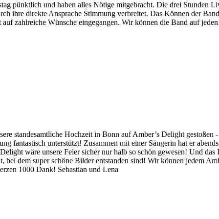
g pünktlich und haben alles Nötige mitgebracht. Die drei Stunden Liv
urch ihre direkte Ansprache Stimmung verbreitet. Das Können der Band i
ist auf zahlreiche Wünsche eingegangen. Wir können die Band auf je
ere standesamtliche Hochzeit in Bonn auf Amber’s Delight gestoßen - u
lanung fantastisch unterstützt! Zusammen mit einer Sängerin hat er ab
elight wäre unsere Feier sicher nur halb so schön gewesen! Und das 
, bei dem super schöne Bilder entstanden sind! Wir können jedem Amb
erzen 1000 Dank! Sebastian und Lena