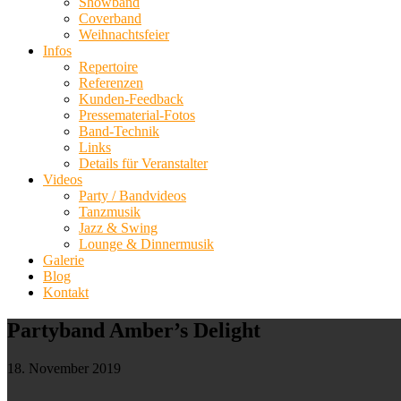
Showband
Coverband
Weihnachtsfeier
Infos
Repertoire
Referenzen
Kunden-Feedback
Pressematerial-Fotos
Band-Technik
Links
Details für Veranstalter
Videos
Party / Bandvideos
Tanzmusik
Jazz & Swing
Lounge & Dinnermusik
Galerie
Blog
Kontakt
Partyband Amber’s Delight
18. November 2019