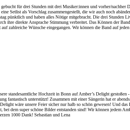
gebucht für drei Stunden mit drei Musiker:innen und vorher/nachher D
eine Setlist als Vorschlag zusammengestellt, die wir auch noch abändern
g pünktlich und haben alles Nötige mitgebracht. Die drei Stunden Liv
urch ihre direkte Ansprache Stimmung verbreitet. Das Können der Band i
ist auf zahlreiche Wünsche eingegangen. Wir können die Band auf je
ere standesamtliche Hochzeit in Bonn auf Amber’s Delight gestoßen - u
lanung fantastisch unterstützt! Zusammen mit einer Sängerin hat er ab
elight wäre unsere Feier sicher nur halb so schön gewesen! Und das 
, bei dem super schöne Bilder entstanden sind! Wir können jedem Amb
erzen 1000 Dank! Sebastian und Lena