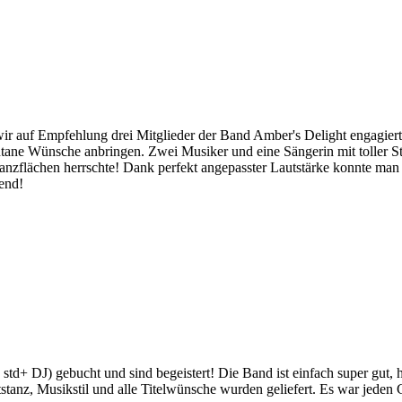
 wir auf Empfehlung drei Mitglieder der Band Amber's Delight engagier
ne Wünsche anbringen. Zwei Musiker und eine Sängerin mit toller Sti
Tanzflächen herrschte! Dank perfekt angepasster Lautstärke konnte man
end!
 std+ DJ) gebucht und sind begeistert! Die Band ist einfach super gu
anz, Musikstil und alle Titelwünsche wurden geliefert. Es war jeden Ce