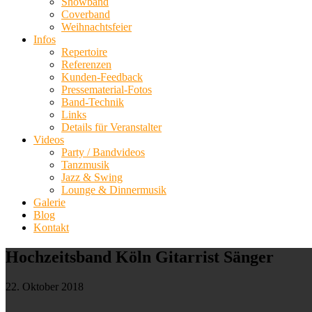
Showband
Coverband
Weihnachtsfeier
Infos
Repertoire
Referenzen
Kunden-Feedback
Pressematerial-Fotos
Band-Technik
Links
Details für Veranstalter
Videos
Party / Bandvideos
Tanzmusik
Jazz & Swing
Lounge & Dinnermusik
Galerie
Blog
Kontakt
Hochzeitsband Köln Gitarrist Sänger
22. Oktober 2018