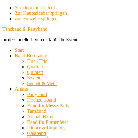
Skip to main content
Zur Hauptsidebar springen
Zur Fußzeile springen
Tanzband & Partyband
professionelle Livemusik für Ihr Event
Start
Band-Besetzung
Duo / Trio
Quartett
Quintett
Sextett
Septett & Mehr
Anlass
Partyband
Hochzeitsband
Band für Messe-Party
Tanzband
Abiball Band
Band für Firmenfeier
Dinner & Empfang
Galaband