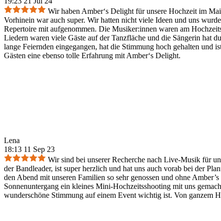
19:23 21 Jul 24
Wir haben Amber‘s Delight für unsere Hochzeit im Mai 
Vorhinein war auch super. Wir hatten nicht viele Ideen und uns wurde 
Repertoire mit aufgenommen. Die Musiker:innen waren am Hochzeitsta
Liedern waren viele Gäste auf der Tanzfläche und die Sängerin hat d
lange Feiernden eingegangen, hat die Stimmung hoch gehalten und 
Gästen eine ebenso tolle Erfahrung mit Amber‘s Delight.
Lena
18:13 11 Sep 23
Wir sind bei unserer Recherche nach Live-Musik für uns
der Bandleader, ist super herzlich und hat uns auch vorab bei der P
den Abend mit unseren Familien so sehr genossen und ohne Amber’s D
Sonnenuntergang ein kleines Mini-Hochzeitsshooting mit uns gemacht
wunderschöne Stimmung auf einem Event wichtig ist. Von ganzem H