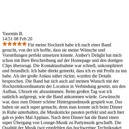
Yasemin B.
14:51 08 Feb 20
Für meine Hochzeit habe ich nach einer Band
gesucht, von der ich hoffte, dass sie meine Wünsche und
Vorstellungen perfekt umsetzen könnte. Amber's Delight hat mich
schon mit Ihrer Beschreibung auf der Homepage und den dortigen
Clips überzeugt. Die Kontaktaufnahme war schnell, unkompliziert
und freundlich. Ich habe direkt gemerkt, dass ich es mit Profis zu tun
habe. Als der große Anlass näher rückte, wurden die Details
besprochen. Die Band hat sich auch auf meinen Wunsch mit der
Hochzeitskoordinatorin der Location in Verbindung gesetzt, um den
Aufbau, Uhrzeit etc abzustimmen. Beim großen Tag war ich
natürlich aufgeregt, wie die Band ankommen würde. Gewünscht
war, dass zum Dinner schöne Hintergrundmusik gespielt war. Das
haben sie auch super gemacht, denn man konnte sich beim Dinner
in Ruhe unterhalten, die Musikstücke passten perfekt und auch hier
gab es jedes Mal Applaus. Nach dem Dinner hat die Band einen
super Übergang von Lounge-Musik zu Partymusik geschafft. Die
Qualität der Musik (wir empfehlen das hochwertige Technikpaket