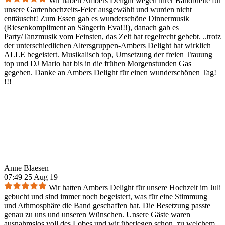
Wir haben Ambers Delight wegen ihrer Bandbreite für
unsere Gartenhochzeits-Feier ausgewählt und wurden nicht
enttäuscht! Zum Essen gab es wunderschöne Dinnermusik
(Riesenkompliment an Sängerin Eva!!!), danach gab es
Party/Tanzmusik vom Feinsten, das Zelt hat regelrecht gebebt. ..trotz
der unterschiedlichen Altersgruppen-Ambers Delight hat wirklich
ALLE begeistert. Musikalisch top, Umsetzung der freien Trauung
top und DJ Mario hat bis in die frühen Morgenstunden Gas
gegeben. Danke an Ambers Delight für einen wunderschönen Tag!
!!!
Anne Blaesen
07:49 25 Aug 19
Wir hatten Ambers Delight für unsere Hochzeit im Juli
gebucht und sind immer noch begeistert, was für eine Stimmung
und Athmosphäre die Band geschaffen hat. Die Besetzung passte
genau zu uns und unseren Wünschen. Unsere Gäste waren
ausnahmslos voll des Lobes und wir überlegen schon, zu welchem