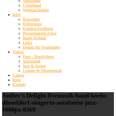
Showband
Coverband
Weihnachtsfeier
Infos
Repertoire
Referenzen
Kunden-Feedback
Pressematerial-Fotos
Band-Technik
Links
Details für Veranstalter
Videos
Party / Bandvideos
Tanzmusik
Jazz & Swing
Lounge & Dinnermusik
Galerie
Blog
Kontakt
Amber’s Delight-livemusik-band-koeln-
düsseldorf-sängerin-saxofonist-jazz-
1600px-8569