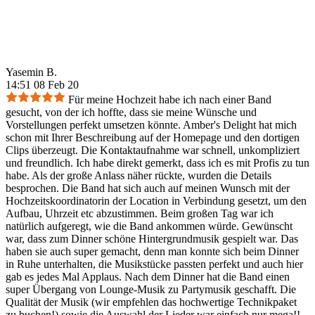
Yasemin B.
14:51 08 Feb 20
Für meine Hochzeit habe ich nach einer Band
gesucht, von der ich hoffte, dass sie meine Wünsche und
Vorstellungen perfekt umsetzen könnte. Amber's Delight hat mich
schon mit Ihrer Beschreibung auf der Homepage und den dortigen
Clips überzeugt. Die Kontaktaufnahme war schnell, unkompliziert
und freundlich. Ich habe direkt gemerkt, dass ich es mit Profis zu tun
habe. Als der große Anlass näher rückte, wurden die Details
besprochen. Die Band hat sich auch auf meinen Wunsch mit der
Hochzeitskoordinatorin der Location in Verbindung gesetzt, um den
Aufbau, Uhrzeit etc abzustimmen. Beim großen Tag war ich
natürlich aufgeregt, wie die Band ankommen würde. Gewünscht
war, dass zum Dinner schöne Hintergrundmusik gespielt war. Das
haben sie auch super gemacht, denn man konnte sich beim Dinner
in Ruhe unterhalten, die Musikstücke passten perfekt und auch hier
gab es jedes Mal Applaus. Nach dem Dinner hat die Band einen
super Übergang von Lounge-Musik zu Partymusik geschafft. Die
Qualität der Musik (wir empfehlen das hochwertige Technikpaket
zu buchen!) sowie die Auswahl der Lieder war einfach nur mega!!