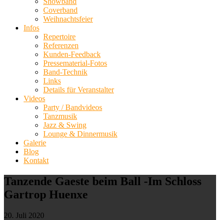
Showband
Coverband
Weihnachtsfeier
Infos
Repertoire
Referenzen
Kunden-Feedback
Pressematerial-Fotos
Band-Technik
Links
Details für Veranstalter
Videos
Party / Bandvideos
Tanzmusik
Jazz & Swing
Lounge & Dinnermusik
Galerie
Blog
Kontakt
Tanzende Gaeste beim Ball -Im Schloss
Gartrop Huenxe
20. Juli 2020