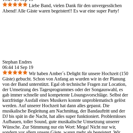
Liebe Band, vielen Dank für den unvergesslichen
Abend! Alle Gäste waren begeistert!! Es war eine super Party!
Stephan Endres
06:44 14 Sep 19
Wir haben Amber´s Delight für unsere Hochzeit (150
Gäste) gebucht. Schon von Anfang an wurden wir in der Planung
von der Band unterstützt. Egal ob technische Fragen zur Location,
der Umsetzung des Tagesprogrammes oder der Songauswahl, es
gab immer schnelle und kompetente Lösungsvorschläge. Selbst der
kurzfristige Ausfall eines Musikers konnte unproblematisch gelöst
werden. Auf unserer Hochzeit hat dann alles gepasst. Die
musikalische Begleitung am Nachmittag, der Bandauftritt und der
DJ bis spät in die Nacht, hat alles super funktioniert. Problemloses
Aufbauen, toller Sound, gute musikalische Umsetzung unserer
Wünsche. Zur Stimmung nur ein Wort: Mega! Nicht nur wir,
sondern vor allem unsere Gäste, waren mehr als begeistert. Wir