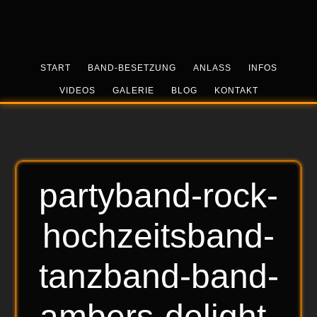
Skip
Zur
Zur
to
Hauptsidebar
Fußzeile
main
springen
springen
content
START
BAND-BESETZUNG
ANLASS
INFOS
VIDEOS
GALERIE
BLOG
KONTAKT
partyband-rock-
hochzeitsband-
tanzband-band-
ambers-delight-