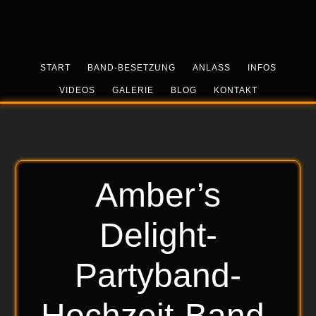
Skip
Zur
Zur
to
Hauptsidebar
Fußzeile
main
springen
springen
content
START
BAND-BESETZUNG
ANLASS
INFOS
VIDEOS
GALERIE
BLOG
KONTAKT
Amber’s
Delight-
Partyband-
Hochzeit-Band-